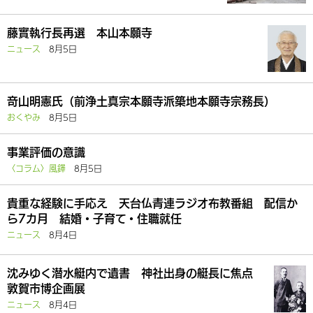
藤實執行長再選 本山本願寺
ニュース
8月5日
竒山明憲氏（前浄土真宗本願寺派築地本願寺宗務長）
おくやみ
8月5日
事業評価の意識
〈コラム〉風鐸
8月5日
貴重な経験に手応え 天台仏青連ラジオ布教番組 配信か
ら7カ月 結婚・子育て・住職就任
ニュース
8月4日
沈みゆく潜水艇内で遺書 神社出身の艇長に焦点
敦賀市博企画展
ニュース
8月4日