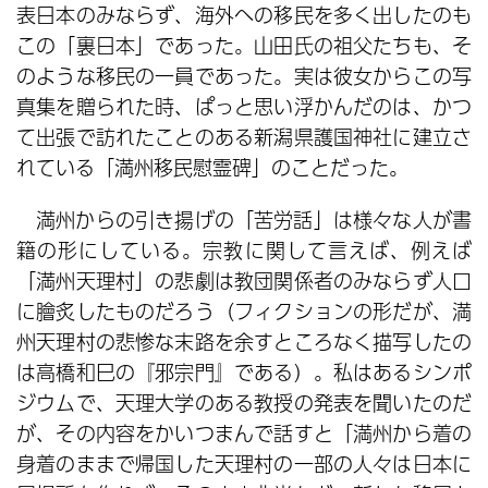
表日本のみならず、海外への移民を多く出したのも
この「裏日本」であった。山田氏の祖父たちも、そ
のような移民の一員であった。実は彼女からこの写
真集を贈られた時、ぱっと思い浮かんだのは、かつ
て出張で訪れたことのある新潟県護国神社に建立さ
れている「満州移民慰霊碑」のことだった。
満州からの引き揚げの「苦労話」は様々な人が書
籍の形にしている。宗教に関して言えば、例えば
「満州天理村」の悲劇は教団関係者のみならず人口
に膾炙したものだろう（フィクションの形だが、満
州天理村の悲惨な末路を余すところなく描写したの
は高橋和巳の『邪宗門』である）。私はあるシンポ
ジウムで、天理大学のある教授の発表を聞いたのだ
が、その内容をかいつまんで話すと「満州から着の
身着のままで帰国した天理村の一部の人々は日本に