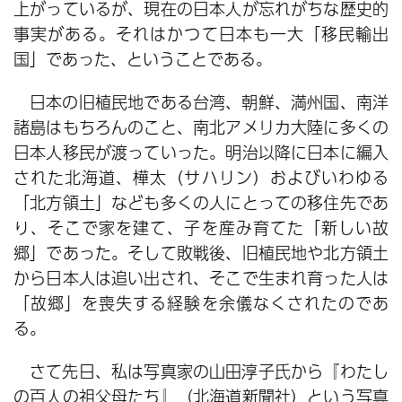
上がっているが、現在の日本人が忘れがちな歴史的
事実がある。それはかつて日本も一大「移民輸出
国」であった、ということである。
日本の旧植民地である台湾、朝鮮、満州国、南洋
諸島はもちろんのこと、南北アメリカ大陸に多くの
日本人移民が渡っていった。明治以降に日本に編入
された北海道、樺太（サハリン）およびいわゆる
「北方領土」なども多くの人にとっての移住先であ
り、そこで家を建て、子を産み育てた「新しい故
郷」であった。そして敗戦後、旧植民地や北方領土
から日本人は追い出され、そこで生まれ育った人は
「故郷」を喪失する経験を余儀なくされたのであ
る。
さて先日、私は写真家の山田淳子氏から『わたし
の百人の祖父母たち』（北海道新聞社）という写真