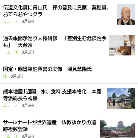
伝道文化賞に青山氏 禅の普及に貢献 奨励賞、
おてらおやつクラ
ニュース
8月6日
過去帳開示巡り人権研修 「差別生む危険性今
も」 天台宗
ニュース
8月6日
国宝・親鸞筆註釈書の実像 深見慧隆氏
論
8月6日
熊本地震1週間 水、食料 支援本格化 本願
寺派総長ら視察
ニュース
8月5日
サールナートが世界遺産 仏教ゆかりの遺
跡複数登録
ニュース
8月5日