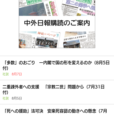
「多数」のおごり 一内閣で国の形を変えるのか（8月5日
付）
社説
8月7日
二重疎外者への支援 「宗教二世」問題から（7月31日
付）
社説
8月5日
「死への援助」法可決 安楽死容認の動きへの懸念（7月