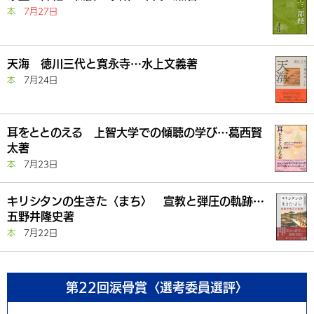
本
7月27日
天海 徳川三代と寛永寺…水上文義著
本
7月24日
耳をととのえる 上智大学での傾聴の学び…葛西賢
太著
本
7月23日
キリシタンの生きた〈まち〉 宣教と弾圧の軌跡…
五野井隆史著
本
7月22日
第22回涙骨賞〈選考委員選評〉