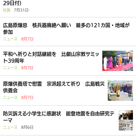
29日付）
社説
7月31日
広島原爆忌 核兵器廃絶へ願い 最多の121カ国・地域が
参加
ニュース
8月7日
平和へ祈りと対話継続を 比叡山宗教サミッ
ト39周年
ニュース
8月7日
原爆供養塔で慰霊 宗派超えて祈り 広島戦災
供養会
ニュース
8月7日
防災訴える小学生に感謝状 能登地震を自由研究テ
ーマ
ニュース
8月6日