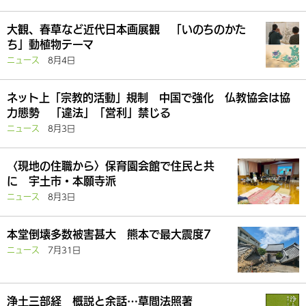
大観、春草など近代日本画展観 「いのちのかた
ち」動植物テーマ
ニュース
8月4日
ネット上「宗教的活動」規制 中国で強化 仏教協会は協
力態勢 「違法」「営利」禁じる
ニュース
8月3日
〈現地の住職から〉保育園会館で住民と共
に 宇土市・本願寺派
ニュース
8月3日
本堂倒壊多数被害甚大 熊本で最大震度7
ニュース
7月31日
浄土三部経 概説と余話…草間法照著