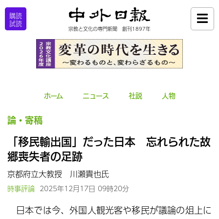
購読
試読
宗教と文化の専門新聞 創刊1897年
ホーム
ニュース
社説
人物
論・寄稿
「移民輸出国」だった日本 忘れられた故
郷喪失者の足跡
京都府立大教授 川瀬貴也氏
時事評論
2025年12月17日 09時20分
日本では今、外国人観光客や移民が議論の俎上に