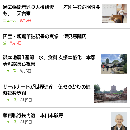
過去帳開示巡り人権研修 「差別生む危険性今
も」 天台宗
8月6日
ニュース
国宝・親鸞筆註釈書の実像 深見慧隆氏
論
8月6日
熊本地震1週間 水、食料 支援本格化 本願
寺派総長ら視察
8月5日
ニュース
サールナートが世界遺産 仏教ゆかりの遺
跡複数登録
ニュース
8月5日
藤實執行長再選 本山本願寺
ニュース
8月5日