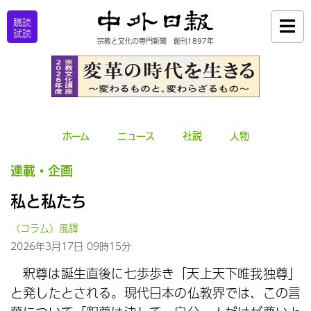
購読
試読
宗教と文化の専門新聞 創刊1897年
ホーム
ニュース
社説
人物
連載・企画
私と私たち
〈コラム〉風鐸
2026年3月17日 09時15分
釈尊は誕生直後に七歩歩き「天上天下唯我独尊」
と発したとされる。現代日本の仏教界では、この言