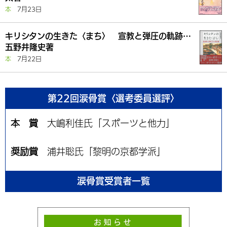
本
7月23日
キリシタンの生きた〈まち〉 宣教と弾圧の軌跡…
五野井隆史著
本
7月22日
第22回涙骨賞〈選考委員選評〉
本 賞
大嶋利佳氏「スポーツと他力」
奨励賞
浦井聡氏「黎明の京都学派」
涙骨賞受賞者一覧