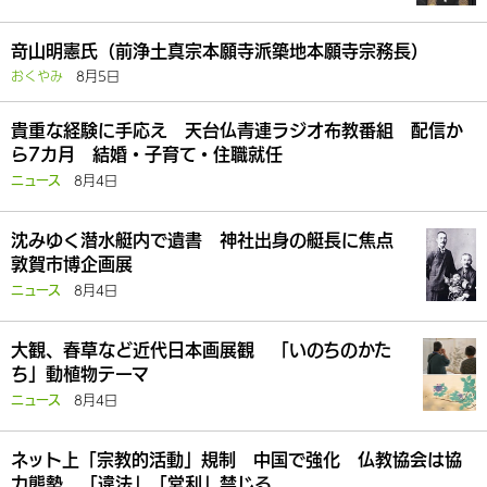
竒山明憲氏（前浄土真宗本願寺派築地本願寺宗務長）
おくやみ
8月5日
貴重な経験に手応え 天台仏青連ラジオ布教番組 配信か
ら7カ月 結婚・子育て・住職就任
8月4日
ニュース
沈みゆく潜水艇内で遺書 神社出身の艇長に焦点
敦賀市博企画展
8月4日
ニュース
大観、春草など近代日本画展観 「いのちのかた
ち」動植物テーマ
8月4日
ニュース
ネット上「宗教的活動」規制 中国で強化 仏教協会は協
力態勢 「違法」「営利」禁じる