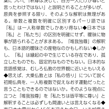
葉について「釈尊は決して、自分一人だけが尊いと
言ったわけではない」と説明されることが多いが、
原典を参照する限り、そのような解釈は無理があ
る。単数と複数を明確に区別するパーリ語では
「私」は一人称単数でしかあり得ない◆日本では
「私」と「私たち」の区別を明確にせず、曖昧に物
事が語られることがままある。「唯我独尊」の解釈
も、日本語的曖昧さの産物なのかもしれない◆しか
し、「私」は縁起の中で生じている存在であり、孤
立したものでも、固定的なものでもない。日本的な
言語感覚は、むしろ仏教の世界観に近いともいえる
◆思えば、大乗仏教とは「私の悟り」について説く
初期仏典を、一人称複数で捉えなおす運動だったと
言うこともできるのではないか。そのような視点に
立つと「唯我独尊」を「私たちは皆平等に尊い」と
解釈することは必ずしも間違いとは言えなくなる◆