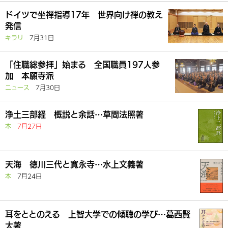
ドイツで坐禅指導17年 世界向け禅の教え
発信
キラリ
7月31日
「住職総参拝」始まる 全国職員197人参
加 本願寺派
ニュース
7月30日
浄土三部経 概説と余話…草間法照著
本
7月27日
天海 徳川三代と寛永寺…水上文義著
本
7月24日
耳をととのえる 上智大学での傾聴の学び…葛西賢
太著