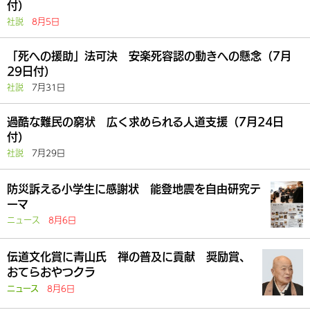
付）
社説
8月5日
「死への援助」法可決 安楽死容認の動きへの懸念（7月
29日付）
社説
7月31日
過酷な難民の窮状 広く求められる人道支援（7月24日
付）
社説
7月29日
防災訴える小学生に感謝状 能登地震を自由研究テ
ーマ
ニュース
8月6日
伝道文化賞に青山氏 禅の普及に貢献 奨励賞、
おてらおやつクラ
8月6日
ニュース