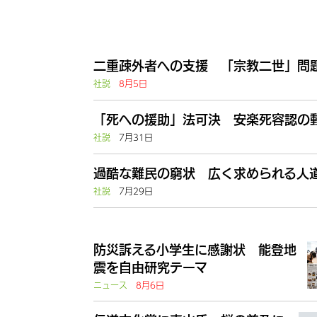
二重疎外者への支援 「宗教二世」問題
社説
8月5日
「死への援助」法可決 安楽死容認の動
社説
7月31日
過酷な難民の窮状 広く求められる人道
社説
7月29日
防災訴える小学生に感謝状 能登地
震を自由研究テーマ
ニュース
8月6日