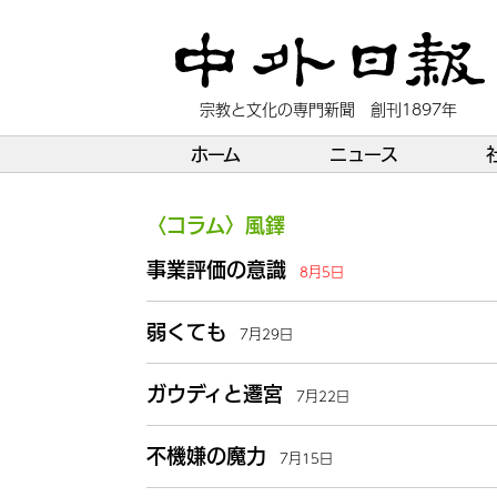
宗教と文化の専門新聞 創刊1897年
ホーム
ニュース
〈コラム〉風鐸
事業評価の意識
8月5日
弱くても
7月29日
ガウディと遷宮
7月22日
不機嫌の魔力
7月15日