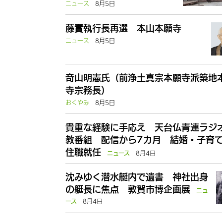
ニュース
8月5日
藤實執行長再選 本山本願寺
ニュース
8月5日
竒山明憲氏（前浄土真宗本願寺派築地
寺宗務長）
おくやみ
8月5日
貴重な経験に手応え 天台仏青連ラジ
教番組 配信から7カ月 結婚・子育
住職就任
8月4日
ニュース
沈みゆく潜水艇内で遺書 神社出身
の艇長に焦点 敦賀市博企画展
ニュ
8月4日
ース