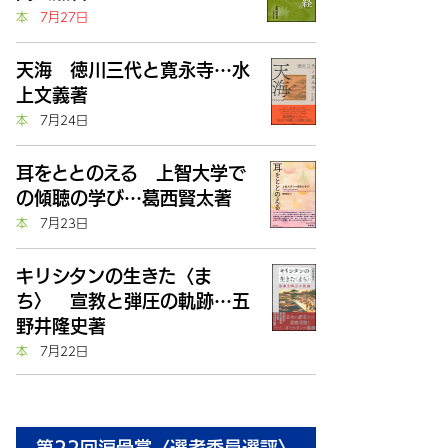
本
7月27日
天海 徳川三代と寛永寺…水
上文義著
本
7月24日
耳をととのえる 上智大学で
の傾聴の学び…葛西賢太著
本
7月23日
キリシタンの生きた〈ま
ち〉 宣教と弾圧の軌跡…五
野井隆史著
本
7月22日