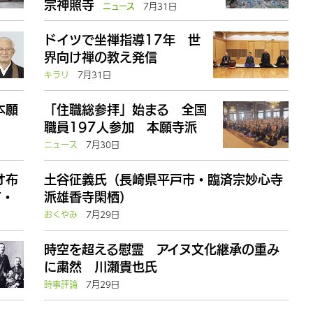
宗神照寺
7月31日
ニュース
ドイツで坐禅指導17年 世
界向け禅の教え発信
キラリ
7月31日
本願
「住職総参拝」始まる 全国
職員197人参加 本願寺派
ニュース
7月30日
オ布
土谷征義氏（長崎県平戸市・臨済宗妙心寺
て・
派雄香寺閑栖）
おくやみ
7月29日
時空を超える慰霊 アイヌ文化継承の重み
に粛然 川瀬貴也氏
時事評論
7月29日