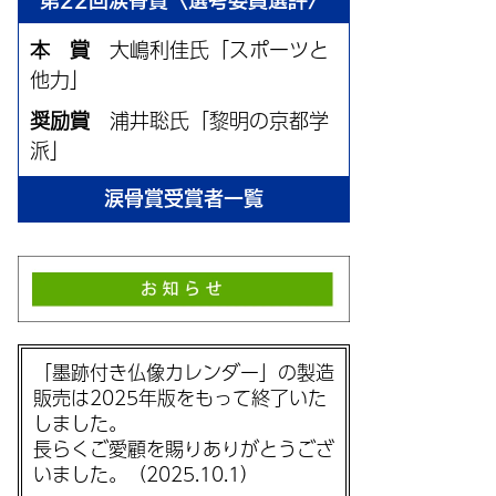
第22回涙骨賞〈選考委員選評〉
本 賞
大嶋利佳氏「スポーツと
他力」
奨励賞
浦井聡氏「黎明の京都学
派」
涙骨賞受賞者一覧
「墨跡付き仏像カレンダー」の製造
販売は2025年版をもって終了いた
しました。
長らくご愛顧を賜りありがとうござ
いました。（2025.10.1）