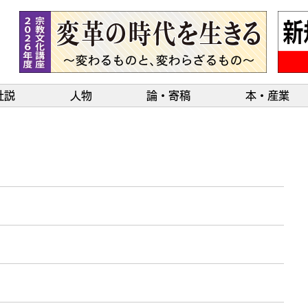
社説
人物
論・寄稿
本・産業