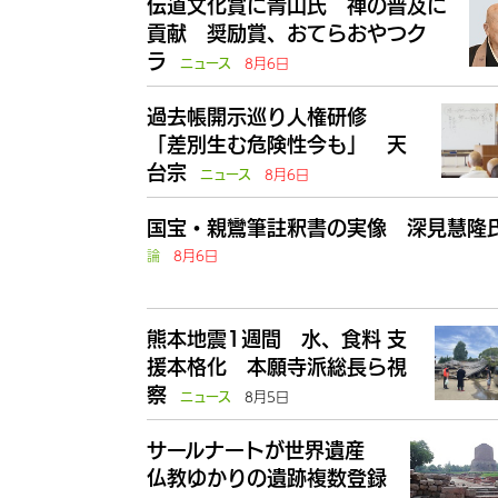
伝道文化賞に青山氏 禅の普及に
貢献 奨励賞、おてらおやつク
ラ
8月6日
ニュース
過去帳開示巡り人権研修
「差別生む危険性今も」 天
台宗
8月6日
ニュース
国宝・親鸞筆註釈書の実像 深見慧隆
論
8月6日
熊本地震1週間 水、食料 支
援本格化 本願寺派総長ら視
察
8月5日
ニュース
サールナートが世界遺産
仏教ゆかりの遺跡複数登録