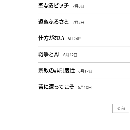
聖なるピッチ
7月8日
遠きふるさと
7月2日
仕方がない
6月24日
戦争とAI
6月22日
宗教の非制度性
6月17日
苦に遭ってこそ
6月10日
≪ 前