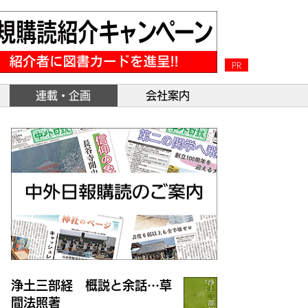
PR
連載・企画
会社案内
浄土三部経 概説と余話…草
間法照著