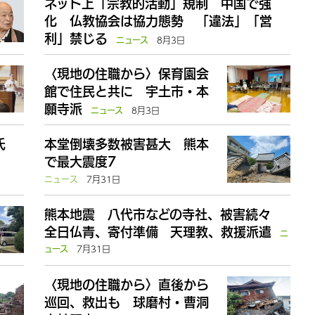
ネット上「宗教的活動」規制 中国で強
化 仏教協会は協力態勢 「違法」「営
利」禁じる
8月3日
ニュース
〈現地の住職から〉保育園会
館で住民と共に 宇土市・本
願寺派
8月3日
ニュース
氏
本堂倒壊多数被害甚大 熊本
で最大震度7
ニュース
7月31日
熊本地震 八代市などの寺社、被害続々
全日仏青、寄付準備 天理教、救援派遣
ニ
7月31日
ュース
〈現地の住職から〉直後から
巡回、救出も 球磨村・曹洞