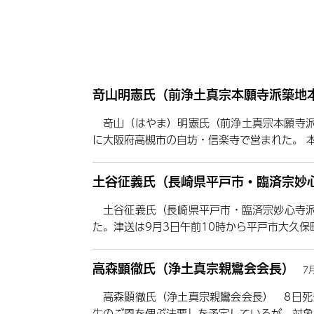
竒山明憲氏（前浄土真宗本願寺派築地
竒山（はやま）明憲氏（前浄土真宗本願寺派
に大阪府高槻市の自坊・信楽寺で営まれた。 
土谷征義氏（長崎県平戸市・臨済宗妙
土谷征義氏（長崎県平戸市・臨済宗妙心寺派
た。津送は9月3日午前10時から平戸市大久保町
高森顕徹氏（浄土真宗親鸞会会長）
7
高森顕徹氏（浄土真宗親鸞会会長） 8日死
生のご恩を偲ぶ法要」を予定しているが、対象