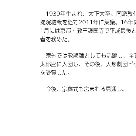
1939年生まれ、大正大卒。同派
提院結衆を経て2011年に集議。16
1月には京都・教王護国寺で平成最後
者を務めた。
宗外では教誨師としても活躍し、全
太郎座に入団し、その後、人形劇団ピ
を受賞した。
今後、宗葬式も営まれる見通し。