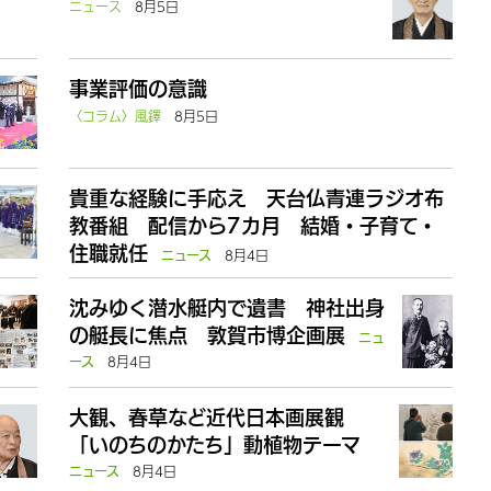
ニュース
8月5日
事業評価の意識
〈コラム〉風鐸
8月5日
貴重な経験に手応え 天台仏青連ラジオ布
教番組 配信から7カ月 結婚・子育て・
住職就任
8月4日
ニュース
沈みゆく潜水艇内で遺書 神社出身
の艇長に焦点 敦賀市博企画展
ニュ
8月4日
ース
大観、春草など近代日本画展観
「いのちのかたち」動植物テーマ
8月4日
ニュース