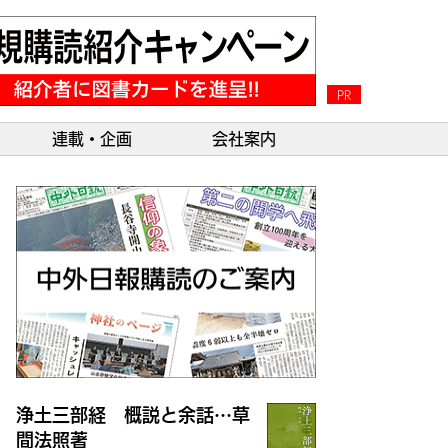
PR
連載・企画
会社案内
浄土三部経 概説と余話…草
間法照著