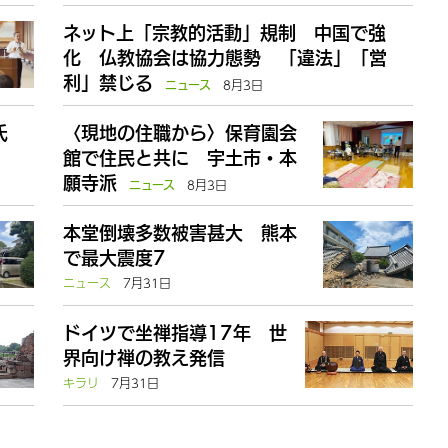
ネット上「宗教的活動」規制 中国で強
化 仏教協会は協力態勢 「違法」「営
利」禁じる
8月3日
ニュース
氏
〈現地の住職から〉保育園会
館で住民と共に 宇土市・本
願寺派
8月3日
ニュース
本堂倒壊多数被害甚大 熊本
で最大震度7
ニュース
7月31日
ドイツで坐禅指導17年 世
界向け禅の教え発信
キラリ
7月31日