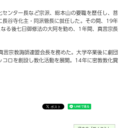
教化センター長など宗派、総本山の要職を歴任し、菩
年に長谷寺化主・同派管長に就任した。その間、19年
となる後七日御修法の大阿を勤め、1年間、真言宗長
真言宗教誨師連盟会長を務めた。大学卒業後に劇団
ッコロを創設し教化活動を展開。14年に密教教化賞