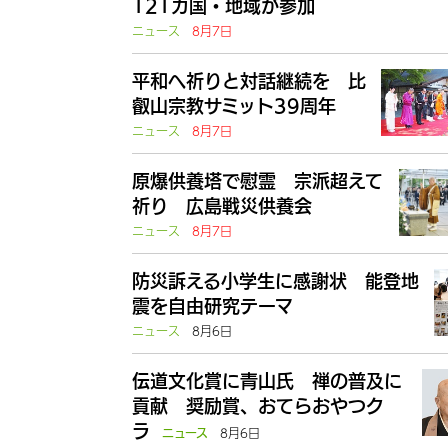
121カ国・地域が参加
ニュース
8月7日
平和へ祈りと対話継続を 比
叡山宗教サミット39周年
ニュース
8月7日
原爆供養塔で慰霊 宗派超えて
祈り 広島戦災供養会
ニュース
8月7日
防災訴える小学生に感謝状 能登地
震を自由研究テーマ
ニュース
8月6日
伝道文化賞に青山氏 禅の普及に
貢献 奨励賞、おてらおやつク
ラ
8月6日
ニュース