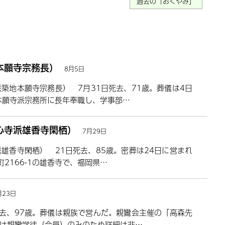
過去の「おくやみ」
本願寺宗務長）
8月5日
築地本願寺宗務長） 7月31日死去、71歳。葬儀は4日
本願寺派宗務所に長年奉職し、学事部…
心寺派雄香寺閑栖）
7月29日
雄香寺閑栖） 21日死去、85歳。密葬は24日に営まれ
2166-1の雄香寺で、福岡県…
月23日
去、97歳。葬儀は親族で営んだ。親鸞会主催の「高森先
は親鸞学徒（会員）のみのため詳細は非…