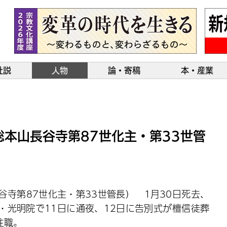
社説
人物
論・寄稿
本・産業
本山長谷寺第87世化主・第33世管
寺第87世化主・第33世管長） 1月30日死去、
坊・光明院で11日に通夜、12日に告別式が檀信徒葬
住職。