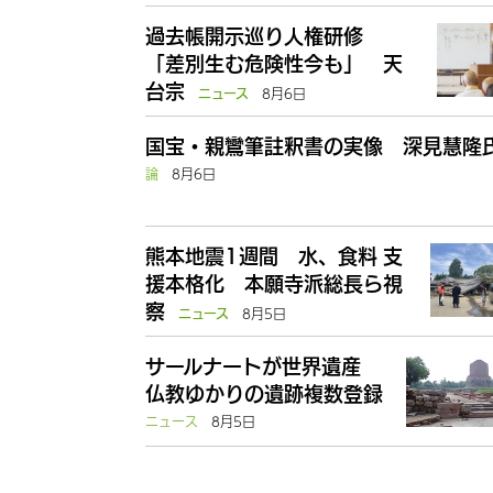
過去帳開示巡り人権研修
「差別生む危険性今も」 天
台宗
8月6日
ニュース
国宝・親鸞筆註釈書の実像 深見慧隆
論
8月6日
熊本地震1週間 水、食料 支
援本格化 本願寺派総長ら視
察
8月5日
ニュース
サールナートが世界遺産
仏教ゆかりの遺跡複数登録
ニュース
8月5日