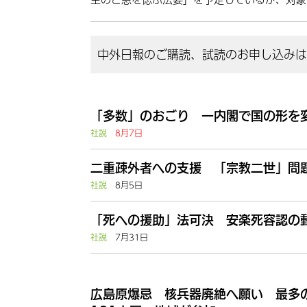
中外日報のご購読、試読のお申し込みはこ
「多数」のおごり 一内閣で国の形を
社説
8月7日
二重疎外者への支援 「宗教二世」問題
社説
8月5日
「死への援助」法可決 安楽死容認の動
社説
7月31日
広島原爆忌 核兵器廃絶へ願い 最多