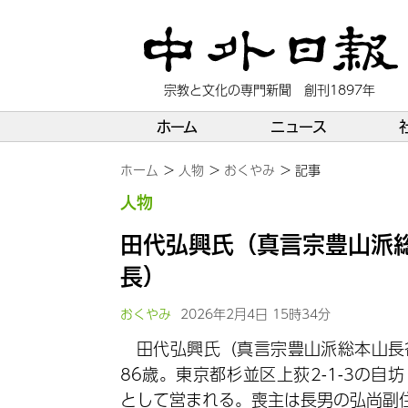
宗教と文化の専門新聞 創刊1897年
ホーム
ニュース
ホーム
人物
おくやみ
記事
人物
田代弘興氏（真言宗豊山派総
長）
おくやみ
2026年2月4日 15時34分
田代弘興氏（真言宗豊山派総本山長谷
86歳。東京都杉並区上荻2-1-3の自
として営まれる。喪主は長男の弘尚副