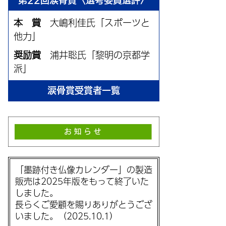
第22回涙骨賞〈選考委員選評〉
本 賞
大嶋利佳氏「スポーツと
他力」
奨励賞
浦井聡氏「黎明の京都学
派」
涙骨賞受賞者一覧
「墨跡付き仏像カレンダー」の製造
販売は2025年版をもって終了いた
しました。
長らくご愛顧を賜りありがとうござ
いました。（2025.10.1）