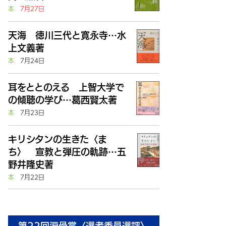
本
7月27日
天海 徳川三代と寛永寺…水
上文義著
本
7月24日
耳をととのえる 上智大学で
の傾聴の学び…葛西賢太著
本
7月23日
キリシタンの生きた〈ま
ち〉 宣教と弾圧の軌跡…五
野井隆史著
本
7月22日