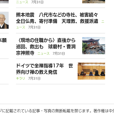
ニュース
7月31日
熊本地震 八代市などの寺社、被害続々
全日仏青、寄付準備 天理教、救援派遣
ニ
ュース
7月31日
本願
〈現地の住職から〉直後から
巡回、救出も 球磨村・曹洞
宗神照寺
ニュース
7月31日
ドイツで坐禅指導17年 世
界向け禅の教え発信
キラリ
7月31日
ジに記載されている記事・写真の無断転載を禁じます。著作権は中