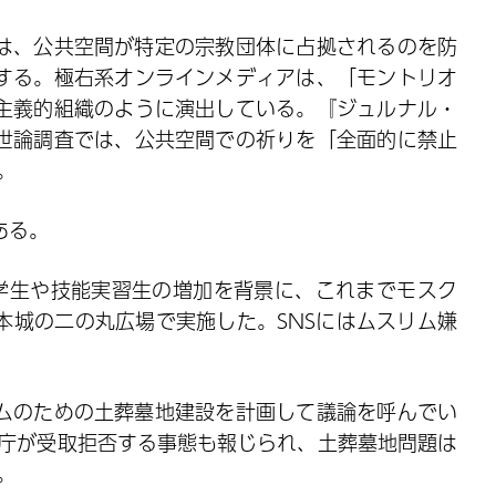
は、公共空間が特定の宗教団体に占拠されるのを防
する。極右系オンラインメディアは、「モントリオ
主義的組織のように演出している。『ジュルナル・
た世論調査では、公共空間での祈りを「全面的に禁止
。
ある。
学生や技能実習生の増加を背景に、これまでモスク
本城の二の丸広場で実施した。SNSにはムスリム嫌
。
ムのための土葬墓地建設を計画して議論を呼んでい
県庁が受取拒否する事態も報じられ、土葬墓地問題は
。