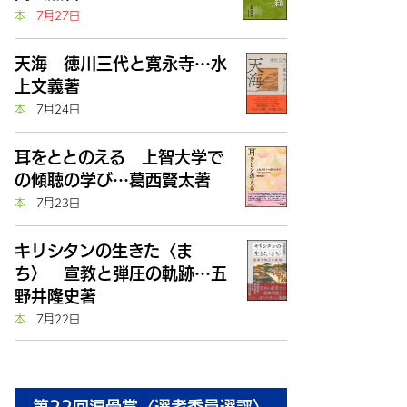
本
7月27日
天海 徳川三代と寛永寺…水
上文義著
本
7月24日
耳をととのえる 上智大学で
の傾聴の学び…葛西賢太著
本
7月23日
キリシタンの生きた〈ま
ち〉 宣教と弾圧の軌跡…五
野井隆史著
本
7月22日