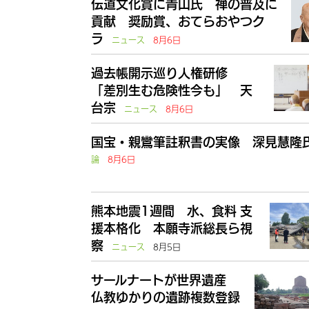
伝道文化賞に青山氏 禅の普及に
貢献 奨励賞、おてらおやつク
ラ
ニュース
8月6日
過去帳開示巡り人権研修
「差別生む危険性今も」 天
台宗
ニュース
8月6日
国宝・親鸞筆註釈書の実像 深見慧隆
論
8月6日
熊本地震1週間 水、食料 支
援本格化 本願寺派総長ら視
察
ニュース
8月5日
サールナートが世界遺産
仏教ゆかりの遺跡複数登録