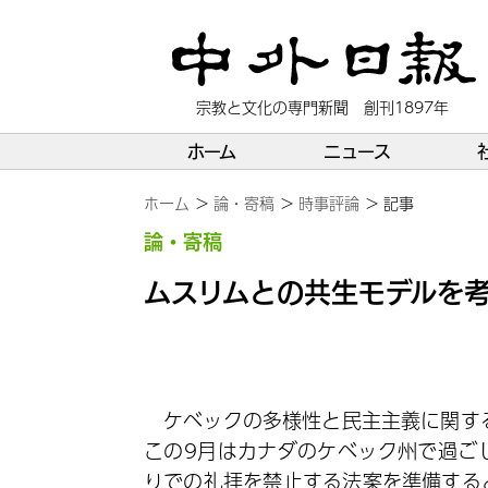
宗教と文化の専門新聞 創刊1897年
ホーム
ニュース
ホーム
論・寄稿
時事評論
記事
論・寄稿
ムスリムとの共生モデルを
ケベックの多様性と民主主義に関する
この9月はカナダのケベック州で過ご
りでの礼拝を禁止する法案を準備する