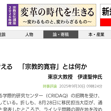
社説
人物
論・寄稿
本・産業
考える 「宗教的寛容」とは何か
東京大教授 伊達聖伸氏
時事評論
2025年9月30日 09時24分
学際的研究センター（CRIDAQ）の招聘を受け、
している。折しも、8月28日に移民担当大臣が、通
と発表したところで、ライシテ問題の現在地を改め