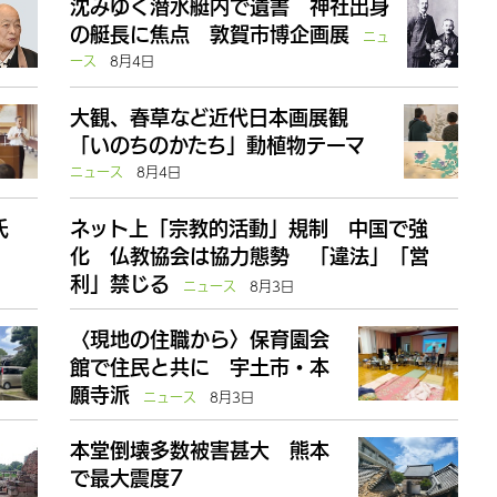
沈みゆく潜水艇内で遺書 神社出身
の艇長に焦点 敦賀市博企画展
ニュ
ース
8月4日
大観、春草など近代日本画展観
「いのちのかたち」動植物テーマ
ニュース
8月4日
氏
ネット上「宗教的活動」規制 中国で強
化 仏教協会は協力態勢 「違法」「営
利」禁じる
ニュース
8月3日
〈現地の住職から〉保育園会
館で住民と共に 宇土市・本
願寺派
ニュース
8月3日
本堂倒壊多数被害甚大 熊本
で最大震度7