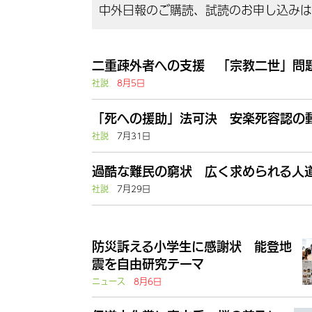
中外日報のご購読、試読のお申し込みはこ
二重疎外者への支援 「宗教二世」問題
社説
8月5日
「死への援助」法可決 安楽死容認の動
社説
7月31日
過酷な難民の窮状 広く求められる人道
社説
7月29日
防災訴える小学生に感謝状 能登地
震を自由研究テーマ
ニュース
8月6日