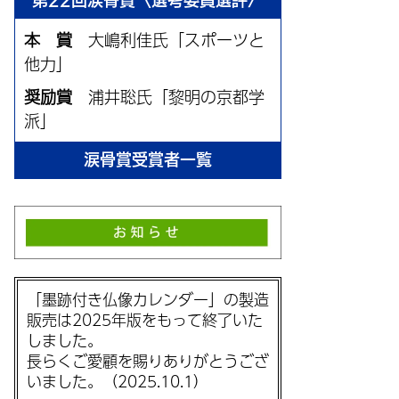
第22回涙骨賞〈選考委員選評〉
本 賞
大嶋利佳氏「スポーツと
他力」
奨励賞
浦井聡氏「黎明の京都学
派」
涙骨賞受賞者一覧
「墨跡付き仏像カレンダー」の製造
販売は2025年版をもって終了いた
しました。
長らくご愛顧を賜りありがとうござ
いました。（2025.10.1）