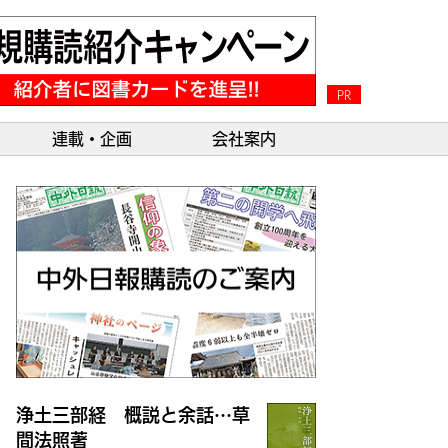
PR
連載・企画
会社案内
浄土三部経 概説と余話…草
間法照著