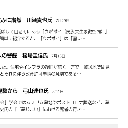
重みに粛然 川瀬貴也氏
7月29日
延ばして白老町にある「ウポポイ（民族共生象徴空間）」
簡単に紹介すると、「ウポポイ」は「国立…
への警鐘 稲場圭信氏
7月15日
した。住宅やインフラの復旧が続く一方で、被災地では見
とそれに伴う改葬許可申請の急増である…
経験から 弓山達也氏
7月1日
社会」学会ではムスリム墓地やポストコロナ葬送など、墓
史氏の「『墓じまい』における死者の行き…