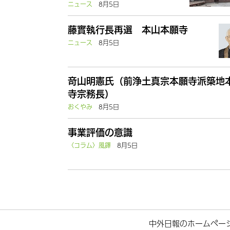
ニュース
8月5日
藤實執行長再選 本山本願寺
ニュース
8月5日
竒山明憲氏（前浄土真宗本願寺派築地
寺宗務長）
おくやみ
8月5日
事業評価の意識
〈コラム〉風鐸
8月5日
中外日報のホームペー