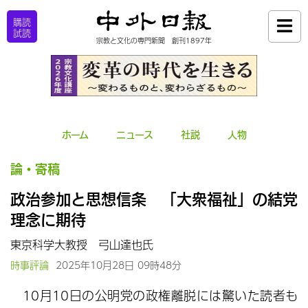
購読
試読
宗教と文化の専門新聞 創刊1897年
ホーム
ニュース
社説
人物
論・寄稿
政治参加と思想信条 「大衆福祉」の結党
理念に期待
東京科学大教授 弓山達也氏
時事評論
2025年10月28日 09時48分
10月10日の公明党の政権離脱には驚いた読者も