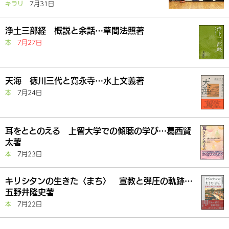
キラリ
7月31日
浄土三部経 概説と余話…草間法照著
本
7月27日
天海 徳川三代と寛永寺…水上文義著
本
7月24日
耳をととのえる 上智大学での傾聴の学び…葛西賢
太著
本
7月23日
キリシタンの生きた〈まち〉 宣教と弾圧の軌跡…
五野井隆史著
本
7月22日