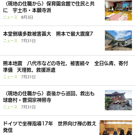
〈現地の住職から〉保育園会館で住民と共
に 宇土市・本願寺派
ニュース
8月3日
本堂倒壊多数被害甚大 熊本で最大震度7
ニュース
7月31日
熊本地震 八代市などの寺社、被害続々 全日仏青、寄付
準備 天理教、救援派遣
ニュース
7月31日
〈現地の住職から〉直後から巡回、救出も
球磨村・曹洞宗神照寺
ニュース
7月31日
ドイツで坐禅指導17年 世界向け禅の教え
発信