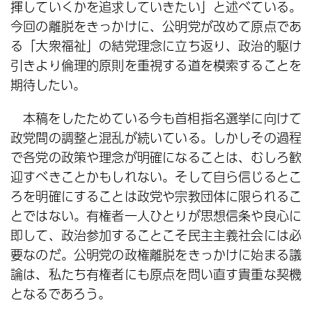
揮していくかを追求していきたい」と述べている。
今回の離脱をきっかけに、公明党が改めて原点であ
る「大衆福祉」の結党理念に立ち返り、政治的駆け
引きより倫理的原則を重視する道を模索することを
期待したい。
本稿をしたためている今も首相指名選挙に向けて
政党間の調整と混乱が続いている。しかしその過程
で各党の政策や理念が明確になることは、むしろ歓
迎すべきことかもしれない。そして自ら信じるとこ
ろを明確にすることは政党や宗教団体に限られるこ
とではない。有権者一人ひとりが思想信条や良心に
即して、政治参加することこそ民主主義社会には必
要なのだ。公明党の政権離脱をきっかけに始まる議
論は、私たち有権者にも原点を問い直す貴重な契機
となるであろう。