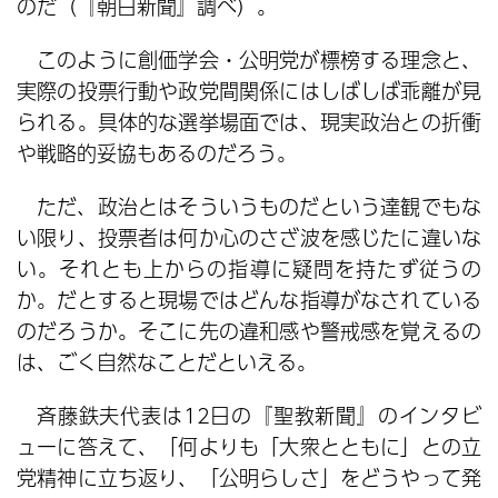
のだ（『朝日新聞』調べ）。
このように創価学会・公明党が標榜する理念と、
実際の投票行動や政党間関係にはしばしば乖離が見
られる。具体的な選挙場面では、現実政治との折衝
や戦略的妥協もあるのだろう。
ただ、政治とはそういうものだという達観でもな
い限り、投票者は何か心のさざ波を感じたに違いな
い。それとも上からの指導に疑問を持たず従うの
か。だとすると現場ではどんな指導がなされている
のだろうか。そこに先の違和感や警戒感を覚えるの
は、ごく自然なことだといえる。
斉藤鉄夫代表は12日の『聖教新聞』のインタビ
ューに答えて、「何よりも「大衆とともに」との立
党精神に立ち返り、「公明らしさ」をどうやって発