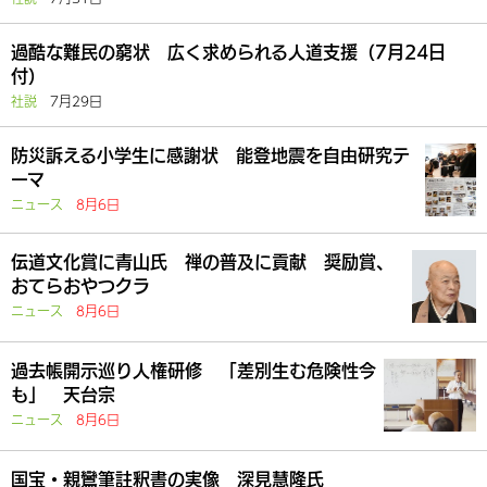
過酷な難民の窮状 広く求められる人道支援（7月24日
付）
社説
7月29日
防災訴える小学生に感謝状 能登地震を自由研究テ
ーマ
ニュース
8月6日
伝道文化賞に青山氏 禅の普及に貢献 奨励賞、
おてらおやつクラ
ニュース
8月6日
過去帳開示巡り人権研修 「差別生む危険性今
も」 天台宗
ニュース
8月6日
国宝・親鸞筆註釈書の実像 深見慧隆氏