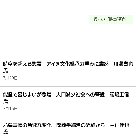
過去の「時事評論」
時空を超える慰霊 アイヌ文化継承の重みに粛然 川瀬貴也
氏
7月29日
能登で墓じまいが急増 人口減少社会への警鐘 稲場圭信
氏
7月15日
お墓事情の急速な変化 改葬手続きの経験から 弓山達也
氏