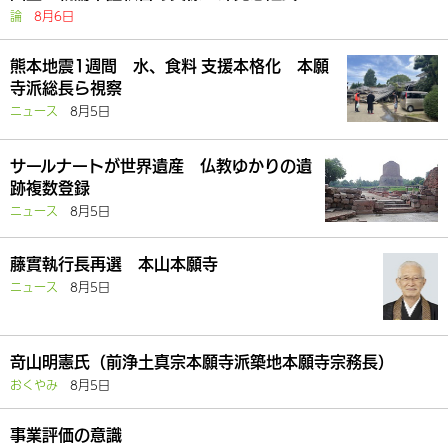
論
8月6日
熊本地震1週間 水、食料 支援本格化 本願
寺派総長ら視察
ニュース
8月5日
サールナートが世界遺産 仏教ゆかりの遺
跡複数登録
ニュース
8月5日
藤實執行長再選 本山本願寺
ニュース
8月5日
竒山明憲氏（前浄土真宗本願寺派築地本願寺宗務長）
おくやみ
8月5日
事業評価の意識