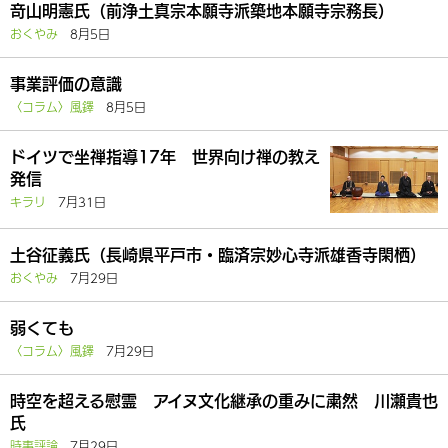
竒山明憲氏（前浄土真宗本願寺派築地本願寺宗務長）
おくやみ
8月5日
事業評価の意識
〈コラム〉風鐸
8月5日
ドイツで坐禅指導17年 世界向け禅の教え
発信
キラリ
7月31日
土谷征義氏（長崎県平戸市・臨済宗妙心寺派雄香寺閑栖）
おくやみ
7月29日
弱くても
〈コラム〉風鐸
7月29日
時空を超える慰霊 アイヌ文化継承の重みに粛然 川瀬貴也
氏
時事評論
7月29日