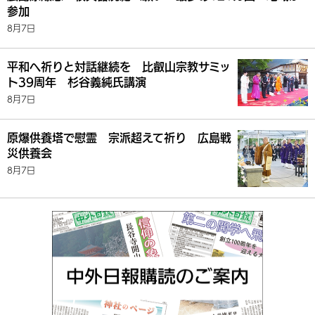
参加
8月7日
平和へ祈りと対話継続を 比叡山宗教サミッ
ト39周年 杉谷義純氏講演
8月7日
原爆供養塔で慰霊 宗派超えて祈り 広島戦
災供養会
8月7日