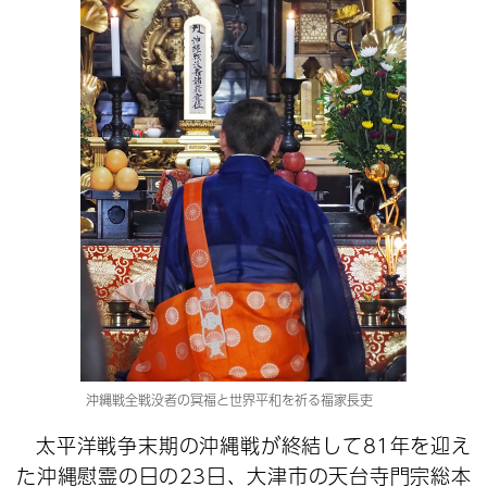
沖縄戦全戦没者の冥福と世界平和を祈る福家長吏
太平洋戦争末期の沖縄戦が終結して81年を迎え
た沖縄慰霊の日の23日、大津市の天台寺門宗総本