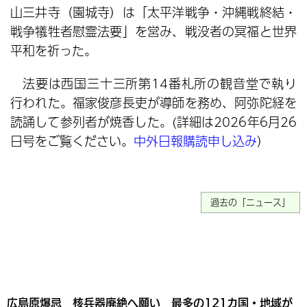
山三井寺（園城寺）は「太平洋戦争・沖縄戦終結・
戦争犠牲者慰霊法要」を営み、戦没者の冥福と世界
平和を祈った。
法要は西国三十三所第14番札所の観音堂で執り
行われた。福家俊彦長吏が導師を務め、阿弥陀経を
読誦して参列者が焼香した。(詳細は2026年6月26
日号をご覧ください。
中外日報購読申し込み
）
過去の「ニュース」
広島原爆忌 核兵器廃絶へ願い 最多の121カ国・地域が