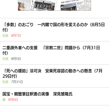
「多数」のおごり 一内閣で国の形を変えるのか（8月5日
付）
社説
8月7日
二重疎外者への支援 「宗教二世」問題から（7月31日
付）
社説
8月5日
「死への援助」法可決 安楽死容認の動きへの懸念（7月
29日付）
社説
7月31日
国宝・親鸞筆註釈書の実像 深見慧隆氏
論
8月6日