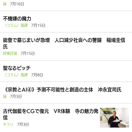
論
7月16日
不機嫌の魔力
〈コラム〉風鐸
7月15日
能登で墓じまいが急増 人口減少社会への警鐘 稲場圭信
氏
時事評論
7月15日
聖なるピッチ
〈コラム〉風鐸
7月8日
《宗教とAI④》予測不可能性と創造の主体 冲永宜司氏
論
7月3日
古代伽藍をCGで復元 VR体験 寺の魅力発
信
キラリ
7月3日