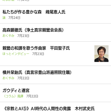
私たちが作る豊かな森 峰尾恵人氏
論
7月24日
高森顕徹氏（浄土真宗親鸞会会長）
おくやみ
7月23日
親鸞の和讃を歌う作曲家 平田聖子氏
ほっとインタビュー
7月23日
横井杲鈶氏（真言宗豊山派遍照院住職）
おくやみ
7月22日
ガウディと遷宮
〈コラム〉風鐸
7月22日
《宗教とAI⑤》AI時代の人間性の発露 木村武史氏