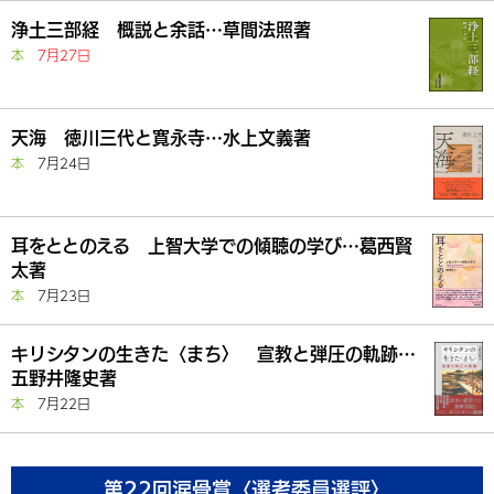
浄土三部経 概説と余話…草間法照著
本
7月27日
天海 徳川三代と寛永寺…水上文義著
本
7月24日
耳をととのえる 上智大学での傾聴の学び…葛西賢
太著
本
7月23日
キリシタンの生きた〈まち〉 宣教と弾圧の軌跡…
五野井隆史著
本
7月22日
第22回涙骨賞〈選考委員選評〉